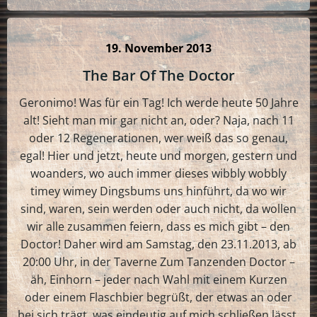
19. November 2013
The Bar Of The Doctor
Geronimo! Was für ein Tag! Ich werde heute 50 Jahre
alt! Sieht man mir gar nicht an, oder? Naja, nach 11
oder 12 Regenerationen, wer weiß das so genau,
egal! Hier und jetzt, heute und morgen, gestern und
woanders, wo auch immer dieses wibbly wobbly
timey wimey Dingsbums uns hinführt, da wo wir
sind, waren, sein werden oder auch nicht, da wollen
wir alle zusammen feiern, dass es mich gibt – den
Doctor! Daher wird am Samstag, den 23.11.2013, ab
20:00 Uhr, in der Taverne Zum Tanzenden Doctor –
äh, Einhorn – jeder nach Wahl mit einem Kurzen
oder einem Flaschbier begrüßt, der etwas an oder
bei sich trägt, was eindeutig auf mich schließen lässt,