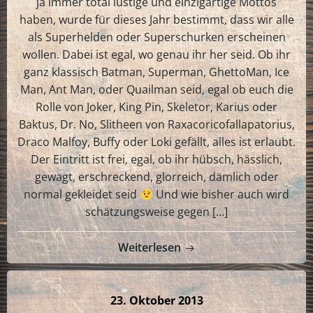
ja immer total lustige und einzigartige Mottos
haben, wurde für dieses Jahr bestimmt, dass wir alle
als Superhelden oder Superschurken erscheinen
wollen. Dabei ist egal, wo genau ihr her seid. Ob ihr
ganz klassisch Batman, Superman, GhettoMan, Ice
Man, Ant Man, oder Quailman seid, egal ob euch die
Rolle von Joker, King Pin, Skeletor, Karius oder
Baktus, Dr. No, Slitheen von Raxacoricofallapatorius,
Draco Malfoy, Buffy oder Loki gefällt, alles ist erlaubt.
Der Eintritt ist frei, egal, ob ihr hübsch, hässlich,
gewagt, erschreckend, glorreich, dämlich oder
normal gekleidet seid
Und wie bisher auch wird
schätzungsweise gegen […]
Weiterlesen
23. Oktober 2013