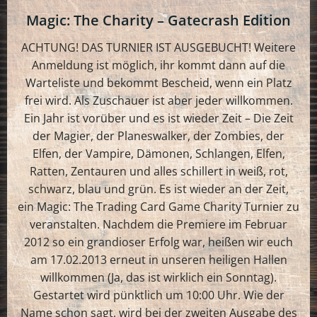
Magic: The Charity – Gatecrash Edition
ACHTUNG! DAS TURNIER IST AUSGEBUCHT! Weitere
Anmeldung ist möglich, ihr kommt dann auf die
Warteliste und bekommt Bescheid, wenn ein Platz
frei wird. Als Zuschauer ist aber jeder willkommen.
Ein Jahr ist vorüber und es ist wieder Zeit – Die Zeit
der Magier, der Planeswalker, der Zombies, der
Elfen, der Vampire, Dämonen, Schlangen, Elfen,
Ratten, Zentauren und alles schillert in weiß, rot,
schwarz, blau und grün. Es ist wieder an der Zeit,
ein Magic: The Trading Card Game Charity Turnier zu
veranstalten. Nachdem die Premiere im Februar
2012 so ein grandioser Erfolg war, heißen wir euch
am 17.02.2013 erneut in unseren heiligen Hallen
willkommen (Ja, das ist wirklich ein Sonntag).
Gestartet wird pünktlich um 10:00 Uhr. Wie der
Name schon sagt, wird bei der zweiten Ausgabe des