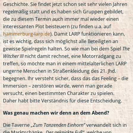
Geschichte. Sie findet jetzt schon seit sehr vielen Jahren
regelmäßig statt und es haben sich Gruppen gebildet,
die zu diesem Termin auch immer mal wieder einen
interessanten Plot beisteuern (zu finden u.a. auf
hammerburg-larp.de
). Damit LARP funktionieren kann,
ist es wichtig, dass sich möglichst alle Beteiligten an
gewisse Spielregeln halten. So wie man bei dem Spiel
The
Witcher III
nicht damit rechnet, eine Motorradgang zu
treffen, so möchte man in einem mittelalterlichen LARP
ungerne Menschen in Straßenkleidung des 21. Jhd.
begegnen. Ihr versteht sicher, dass das das Feeling – die
Immersion – zerstören würde, wenn man gerade
versucht, einen bestimmten Charakter zu spielen.
Daher habt bitte Verständnis für diese Entscheidung.
Was genau machen wir denn an dem Abend?
Die Taverne
„Zum Tanzenden Einhorn”
verwandelt sich in
die Marktschänke
„Der geknickte Fuß“
, welche von