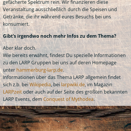
gefächerte Spektrum rein. Wir finanzieren diese
Veranstaltung ausschließlich durch die Speisen und
Getränke, die ihr während eures Besuchs bei uns
konsumiert.
Gibt’s irgendwo noch mehr Infos zu dem Thema?
Aber klar doch.
Wie bereits erwähnt, findest Du spezielle Informationen
zu den LARP Gruppen bei uns auf deren Homepage
unter
hammerburg-larp.de
.
Informationen über das Thema LARP allgemein findet
sich z.b. bei
Wikipedia
, bei
larpwiki.de
, im Magazin
LARPzeit
oder auch auf der Seite des größten bekannten
LARP Events, dem
Conquest of Mythodea
.