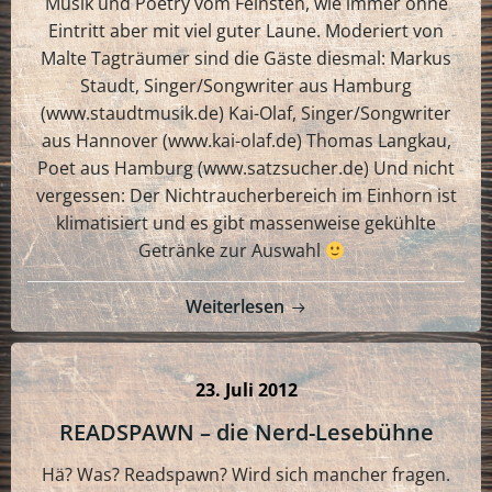
Musik und Poetry vom Feinsten, wie immer ohne
Eintritt aber mit viel guter Laune. Moderiert von
Malte Tagträumer sind die Gäste diesmal: Markus
Staudt, Singer/Songwriter aus Hamburg
(www.staudtmusik.de) Kai-Olaf, Singer/Songwriter
aus Hannover (www.kai-olaf.de) Thomas Langkau,
Poet aus Hamburg (www.satzsucher.de) Und nicht
vergessen: Der Nichtraucherbereich im Einhorn ist
klimatisiert und es gibt massenweise gekühlte
Getränke zur Auswahl
Weiterlesen
23. Juli 2012
READSPAWN – die Nerd-Lesebühne
Hä? Was? Readspawn? Wird sich mancher fragen.