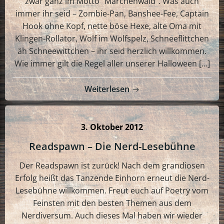
zwar ganz im Motto “Märchenwald”. Was auch
immer ihr seid – Zombie-Pan, Banshee-Fee, Captain
Hook ohne Kopf, nette böse Hexe, alte Oma mit
Klingen-Rollator, Wolf im Wolfspelz, Schneeflittchen
äh Schneewittchen – ihr seid herzlich willkommen.
Wie immer gilt die Regel aller unserer Halloween […]
Weiterlesen
3. Oktober 2012
Readspawn – Die Nerd-Lesebühne
Der Readspawn ist zurück! Nach dem grandiosen
Erfolg heißt das Tanzende Einhorn erneut die Nerd-
Lesebühne willkommen. Freut euch auf Poetry vom
Feinsten mit den besten Themen aus dem
Nerdiversum. Auch dieses Mal haben wir wieder