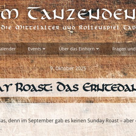
m Tanzenden
Die Mittelalter und Rollenspiel Ta
alender
Events
Über das Einhorn
Fragen und
9. Oktober 2025
y Roast: Das Ernteda
r das, denn im September gab es keinen Sunday Roast – ab
.