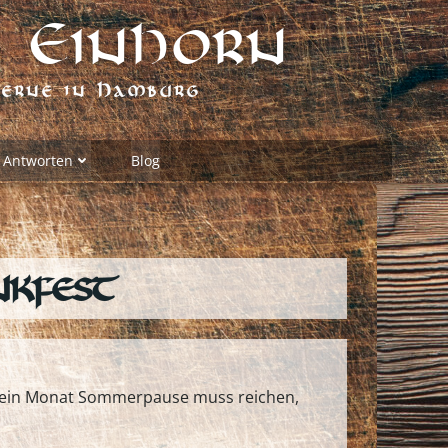
 Einhorn
verne in Hamburg
 Antworten
Blog
nkfest
er ein Monat Sommerpause muss reichen,