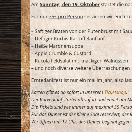
Am
Sonntag, den 19. Oktober
startet die nä
Für nur
35€ pro Person
servieren wir euch zu
– Saftiger Braten von der Putenbrust mit Sau
– Deftiger Kürbis-Kartoffelauflauf
– Heiße Maronensuppe
– Apple Crumble & Custard
– Rucola Feldsalat mit knackigen Walnüssen
– und noch diverse weitere Überraschungen
Erntedankfest ist nur ein mal im Jahr, also l
Karten gibt es ab sofort in unserem
Ticketshop
.
Der Vorverkauf startet ab sofort und endet am M
Die Tickets sind wie immer auf maximal 35 Perso
Für das Dinner ist der Kleine Saal reserviert, der 
Wir öffnen um 17 Uhr, das Dinner beginnt gegen 