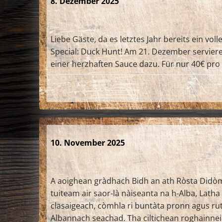
8. Dezember 2025
Liebe Gäste, da es letztes Jahr bereits ein v
Special: Duck Hunt! Am 21. Dezember serviere
einer herzhaften Sauce dazu. Für nur 40€ pro P
10. November 2025
A aoighean gràdhach Bidh an ath Ròsta Didòmh
tuiteam air saor-là nàiseanta na h-Alba, Lath
clasaigeach, còmhla ri buntàta pronn agus ru
Albannach seachad. Tha ciltichean roghainneil