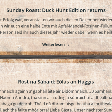
Sunday Roast: Duck Hunt Edition returns
oller Erfolg war, veranstalten wir auch diesen Dezember wie
n wir euch eine halbe Ente mit Apfel-Mandel-Rosinen-Füllung
erson seid ihr auch dieses Jahr wieder dabei, wenn es heißt
Weiterlesen
Ròst na Sàbaid: Eòlas an Haggis
naich againn a’ gabhail àite air Didòmhnaich, 30 Samhain. L
a Naomh Anndra, tha sinn air rudeigin sònraichte a dhealbhad
tabaga gu dearbh. Thèid dà dhram uisge-beatha a fhritheal
, ach tha fàilte mhòr orra! Liebe Gäste, Unser nächster Su