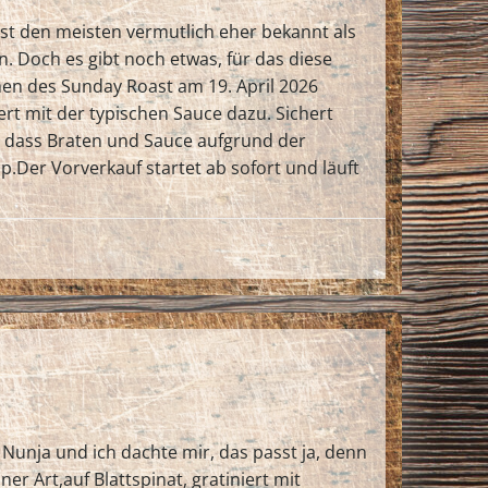
ist den meisten vermutlich eher bekannt als
 Doch es gibt noch etwas, für das diese
men des Sunday Roast am 19. April 2026
rt mit der typischen Sauce dazu. Sichert
in, dass Braten und Sauce aufgrund der
.Der Vorverkauf startet ab sofort und läuft
Nunja und ich dachte mir, das passt ja, denn
er Art,auf Blattspinat, gratiniert mit