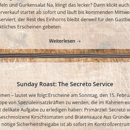
 und Gurkensalat Na, klingt das lecker? Dann klickt euch f
verkauf startet ab sofort und läuft bis kommenden Mittwoc
serviert, der Rest des Einhorns bleibt derweil für den Gast
ktliches Erscheinen gebeten.
Weiterlesen
Sunday Roast: The Secreto Service
hmen – lautet wie folgt:Erscheine am Sonntag, den 15. Febr
Truppe von Spezialeinsatzkräften zu werden, die im Rahmen
 delikate Aufgabe zu erledigen haben: Primärziel: Secreto 
 Geschmolzene Kirschtomaten und Bratensauce Aus Gründen 
 nötige Sicherheitsfreigabe ist ab sofort im Kontrollzentrum