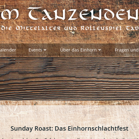
m Tanzenden
Die Mittelalter und Rollenspiel Ta
alender
Events
Über das Einhorn
Fragen und
Sunday Roast: Das Einhornschlachtfest