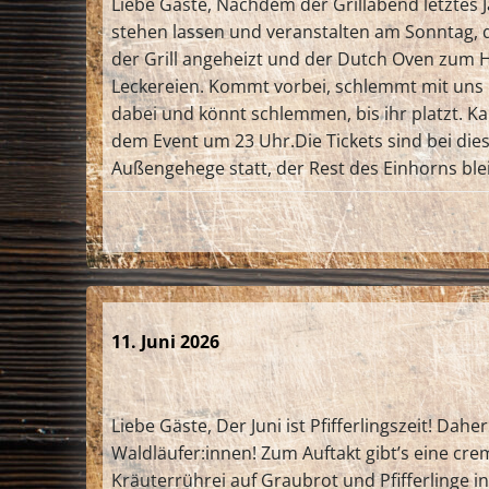
Liebe Gäste, Nachdem der Grillabend letztes J
stehen lassen und veranstalten am Sonntag, 
der Grill angeheizt und der Dutch Oven zum H
Leckereien. Kommt vorbei, schlemmt mit uns un
dabei und könnt schlemmen, bis ihr platzt. K
dem Event um 23 Uhr.Die Tickets sind bei di
Außengehege statt, der Rest des Einhorns blei
11. Juni 2026
Liebe Gäste, Der Juni ist Pfifferlingszeit! Dahe
Waldläufer:innen! Zum Auftakt gibt’s eine crem
Kräuterrührei auf Graubrot und Pfifferlinge i