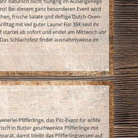
 Jahr natürlich nicht hungrig im Außengehege
est! Bei diesem ganz besonderen Event wird
hen, frische Salate und deftige Dutch-Oven-
ltag mit viel guter Laune! Für 35€ seid ihr
f startet ab sofort und endet am Mittwoch vor
.Das Schlachtfest findet ausnahmsweise im
eierlei Pfifferlinge, das Pilz-Event für echte
isch in Butter geschwenkte Pfifferlinge mit
arat, damit bleibt das Pfifferlingsessen auf