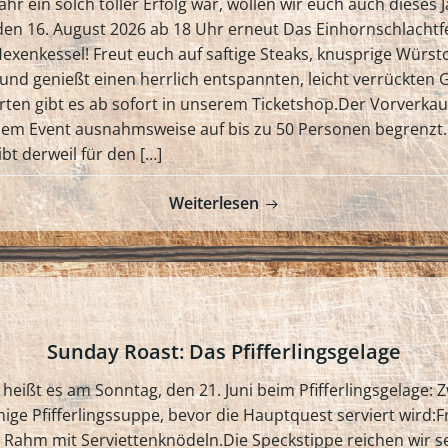
ahr ein solch toller Erfolg war, wollen wir euch auch dieses
den 16. August 2026 ab 18 Uhr erneut Das Einhornschlachtf
exenkessel! Freut euch auf saftige Steaks, knusprige Würstc
d genießt einen herrlich entspannten, leicht verrückten Gril
arten gibt es ab sofort in unserem Ticketshop.Der Vorverkau
esem Event ausnahmsweise auf bis zu 50 Personen begrenzt
bt derweil für den […]
Weiterlesen
Sunday Roast: Das Pfifferlingsgelage
r heißt es am Sonntag, den 21. Juni beim Pfifferlingsgelage: Zw
ige Pfifferlingssuppe, bevor die Hauptquest serviert wird:Fr
n Rahm mit Serviettenknödeln.Die Speckstippe reichen wir sep