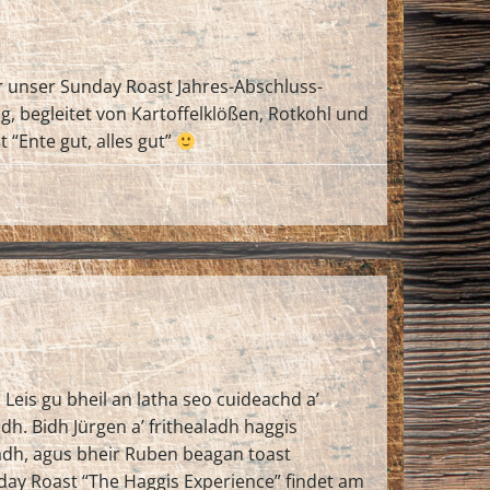
der unser Sunday Roast Jahres-Abschluss-
, begleitet von Kartoffelklößen, Rotkohl und
 “Ente gut, alles gut”
eis gu bheil an latha seo cuideachd a’
h. Bidh Jürgen a’ frithealadh haggis
adh, agus bheir Ruben beagan toast
nday Roast “The Haggis Experience” findet am