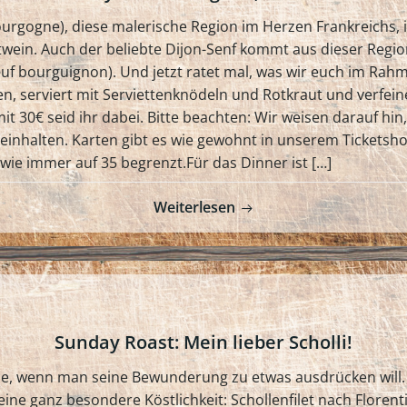
ourgogne), diese malerische Region im Herzen Frankreichs, 
in. Auch der beliebte Dijon-Senf kommt aus dieser Region.
uf bourguignon). Und jetzt ratet mal, was wir euch im Rah
, serviert mit Serviettenknödeln und Rotkraut und verfeine
mit 30€ seid ihr dabei. Bitte beachten: Wir weisen darauf h
inhalten. Karten gibt es wie gewohnt in unserem Ticketshop
wie immer auf 35 begrenzt.Für das Dinner ist […]
Weiterlesen
Sunday Roast: Mein lieber Scholli!
ise, wenn man seine Bewunderung zu etwas ausdrücken will. 
ne ganz besondere Köstlichkeit: Schollenfilet nach Florentin