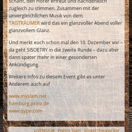
schafft, den Hörer erfreut und nachdenklich
zugleich zu stimmen. Zusammen mit der
unvergleichlichen Musik von dem
TAGTRÄUMER
wird das ein glanzvoller Abend voller
glanzvollem Glanz.
Und merkt euch schon mal den 10. Dezember vor –
da geht SISOETRY in die zweite Runde – dazu aber
dann später mehr in einer gesonderten
Ankündigung.
Weitere Infos zu diesem Event gibt es unter
Anderem auch auf
www.myslam.net
hamburg.prinz.de
www.qype.com
LIVEMUSIK
Poetry Slam
Singer/Songwriter