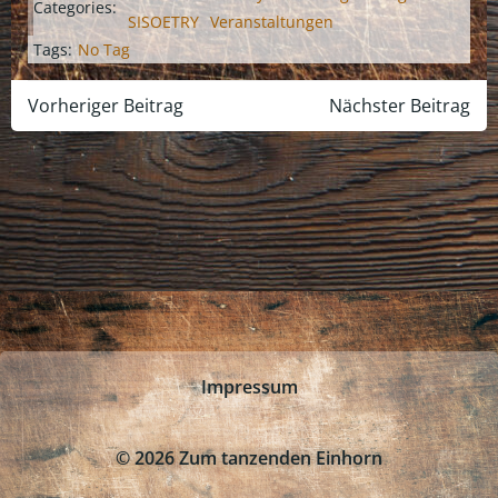
Categories:
SISOETRY
Veranstaltungen
Tags:
No Tag
Post
Post
Vorheriger Beitrag
Nächster Beitrag
navigation
navigation
Impressum
© 2026 Zum tanzenden Einhorn