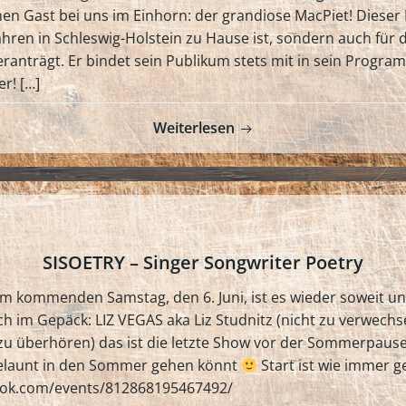
n Gast bei uns im Einhorn: der grandiose MacPiet! Dieser 
Jahren in Schleswig-Holstein zu Hause ist, sondern auch für 
anträgt. Er bindet sein Publikum stets mit in sein Program
r! […]
Weiterlesen
SISOETRY – Singer Songwriter Poetry
m kommenden Samstag, den 6. Juni, ist es wieder soweit und
h im Gepäck: LIZ VEGAS aka Liz Studnitz (nicht zu verwechs
 zu überhören) das ist die letzte Show vor der Sommerpause
 gelaunt in den Sommer gehen könnt
Start ist wie immer ge
book.com/events/812868195467492/