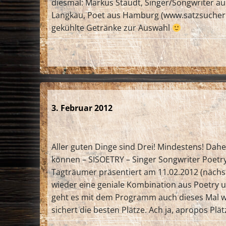
diesmal: Markus Staudt, Singer/Songwriter a
Langkau, Poet aus Hamburg (www.satzsucher.d
gekühlte Getränke zur Auswahl
3. Februar 2012
Aller guten Dinge sind Drei! Mindestens! Dah
können – SISOETRY – Singer Songwriter Poetry
Tagträumer präsentiert am 11.02.2012 (nächs
wieder eine geniale Kombination aus Poetry un
geht es mit dem Programm auch dieses Mal wi
sichert die besten Plätze. Ach ja, apropos Plätz