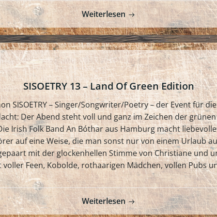
Weiterlesen
SISOETRY 13 – Land Of Green Edition
hon SISOETRY – Singer/Songwriter/Poetry – der Event für di
cht: Der Abend steht voll und ganz im Zeichen der grünen 
e Irish Folk Band An Bóthar aus Hamburg macht liebevolle Mus
r auf eine Weise, die man sonst nur von einem Urlaub auf 
gepaart mit der glockenhellen Stimme von Christiane und un
t voller Feen, Kobolde, rothaarigen Mädchen, vollen Pubs un
Weiterlesen