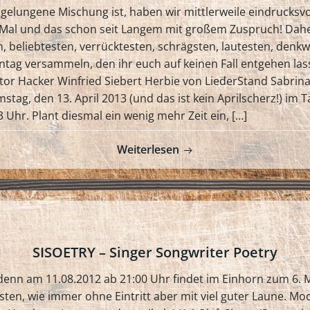
gelungene Mischung ist, haben wir mittlerweile eindrucksvo
. Mal und das schon seit Langem mit großem Zuspruch! Dahe
n, beliebtesten, verrücktesten, schrägsten, lautesten, den
tag versammeln, den ihr euch auf keinen Fall entgehen lasse
iktor Hacker Winfried Siebert Herbie von LiederStand Sabr
tag, den 13. April 2013 (und das ist kein Aprilscherz!) im
 Uhr. Plant diesmal ein wenig mehr Zeit ein, […]
Weiterlesen
SISOETRY – Singer Songwriter Poetry
enn am 11.08.2012 ab 21:00 Uhr findet im Einhorn zum 6. Ma
ten, wie immer ohne Eintritt aber mit viel guter Laune. Mo