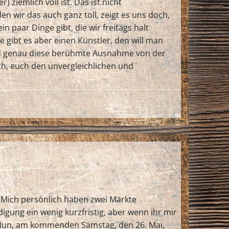
 ziemlich voll ist. Das ist nicht
den wir das auch ganz toll, zeigt es uns doch,
n paar Dinge gibt, die wir freitags halt
gibt es aber einen Künstler, den will man
Und genau diese berühmte Ausnahme von der
ch, euch den unvergleichlichen und
? Mich persönlich haben zwei Märkte
ung ein wenig kurzfristig, aber wenn ihr mir
Nun, am kommenden Samstag, den 26. Mai,