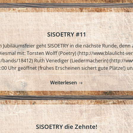
SISOETRY #11
en Jubiläumsfeier geht SISOETRY in die nächste Runde, denn
iesmal mit: Torsten Wolff (Poetry) (http://www.blaulicht-ve
r/bands/18412) Ruth Venediger (Liedermacherin) (http://ww
0 Uhr geöffnet (frühes Erscheinen sichert gute Plätze!) und 
Weiterlesen
SISOETRY die Zehnte!