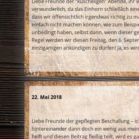
Liebe Freunde der “kuscheligen” Abende, ihr wis
verwunderlich, da das Einhorn schließlich eine 
dass wir offensichtlich irgendwas richtig zu m
einfach nicht machen können, wie zum Beispie
unbedingt haben, selbst dann, wenn dieser g
Regel werden wir diesen Freitag, den 6. Sept
einzigartigen ankündigen zu dürfen! Ja, es wir
22. Mai 2018
Liebe Freunde der gepflegten Beschallung – i
hintereinander dann doch ein wenig aus mein
helft und diesen Beitrag fleißig teilt, wird es