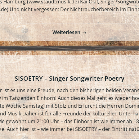
us Hamburg (www.staudtmusik.de) Kai-Olaf, Singer/Songwri
e) Und nicht vergessen: Der Nichtraucherbereich im Einhor
Weiterlesen
SISOETRY – Singer Songwriter Poetry
er ist es uns eine Freude, nach den bisherigen beiden Vera
 im Tanzenden Einhorn! Auch dieses Mal geht es wieder hoc
te Woche Samstag) mit Stolz und Erfurcht die Herren Domin
d Musik Daher ist für alle Freunde der kulturellen Unterhal
e gewohnt um 21:00 Uhr – das Einhorn ist wie immer ab 18
e: Auch hier ist – wie immer bei SISOETRY – der Eintritt natür