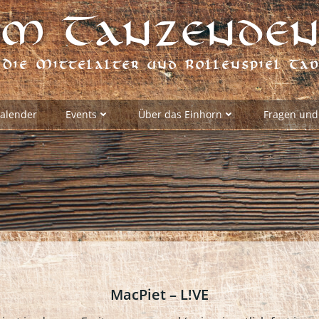
m Tanzenden
Die Mittelalter und Rollenspiel Ta
alender
Events
Über das Einhorn
Fragen und
MacPiet – L!VE