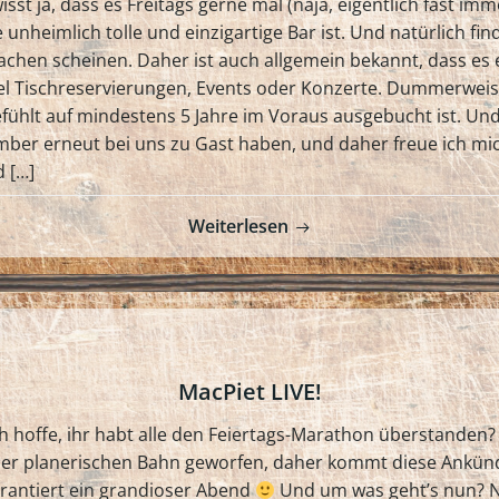
st ja, dass es Freitags gerne mal (naja, eigentlich fast immer)
unheimlich tolle und einzigartige Bar ist. Und natürlich fin
achen scheinen. Daher ist auch allgemein bekannt, dass es ei
l Tischreservierungen, Events oder Konzerte. Dummerweise 
efühlt auf mindestens 5 Jahre im Voraus ausgebucht ist. 
ember erneut bei uns zu Gast haben, und daher freue ich mi
d […]
Weiterlesen
MacPiet LIVE!
ch hoffe, ihr habt alle den Feiertags-Marathon überstanden
er planerischen Bahn geworfen, daher kommt diese Ankündig
 garantiert ein grandioser Abend
Und um was geht’s nun? 