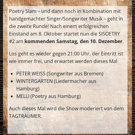
Poetry Slam – und dann noch in Kombination mit
handgemachter Singer/Songwriter Musik – geht in
die zweite Runde! Nach einem erfolgreichen
Einstand am 8. Oktober startet nun die SISOETRY
#2 am
kommenden Samstag, den 10. Dezember
.
Los geht es wieder gegen 21:00 Uhr, der Eintritt ist
wie immer frei, und erwartet werden dieses Mal
PETER WEISS (Songwriter aus Bremen)
WINTERGARTEN (Liedermacher aus
Hamburg)
MELLI (Poetry aus Hamburg)
Auch dieses Mal wird die Show moderiert von dem
TAGTRÄUMER.