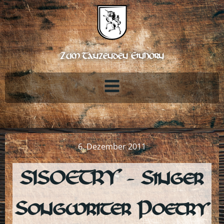
Zum
Inhalt
springen
Zum Tanzenden Einhorn
6. Dezember 2011
SISOETRY – Singer
Songwriter Poetry