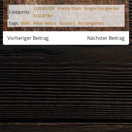
LIVEMUSIK
Poetry Slam
Singer/Songwriter
Categories:
SISOETRY
Tags:
Melli
Peter Weiss
Sisoetry
Wintergarten
Post
Post
Vorheriger Beitrag
Nächster Beitrag
navigation
navigation