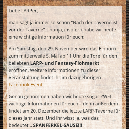
Liebe LARPer,
man sagt ja immer so schön “Nach der Taverne ist
vor der Taverne”… nunja, insofern habe wir heute
eine wichtige Information für euch:
Am
Samstag, den 29. November
wird das Einhorn
zum mittlerweile 5. Mal ab 11 Uhr die Tore für den
beliebten
LARP- und Fantasy-Flohmarkt
eröffnen. Weitere Informationen zu dieser
Veranstaltung findet ihr im dazugehörigen
Facebook Event
.
Genau genommen haben wir heute sogar ZWEI
wichtige Informationen für euch… denn außerdem
findet am
20. Dezember
die letzte LARP-Taverne für
dieses Jahr statt. Und ihr wisst ja, was das
bedeutet…
SPANFERKEL-SAUSE!!!