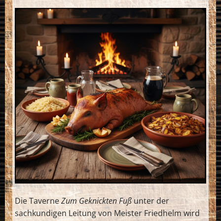
Die Taverne
Zum Geknickten Fuß
unter der
sachkundigen Leitung von Meister Friedhelm wird