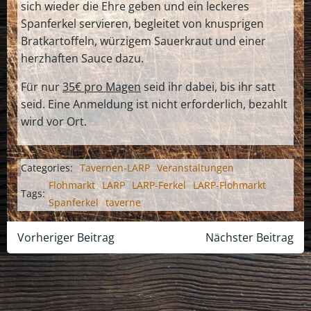
sich wieder die Ehre geben und ein leckeres
Spanferkel servieren, begleitet von knusprigen
Bratkartoffeln, würzigem Sauerkraut und einer
herzhaften Sauce dazu.
Für nur
35€ pro Magen
seid ihr dabei, bis ihr satt
seid. Eine Anmeldung ist nicht erforderlich, bezahlt
wird vor Ort.
Categories:
Tavernen-LARP
Veranstaltungen
Flohmarkt
LARP
LARP-Ferkel
LARP-Flohmarkt
Tags:
Spanferkel
taverne
Post
Post
Vorheriger Beitrag
Nächster Beitrag
navigation
navigation