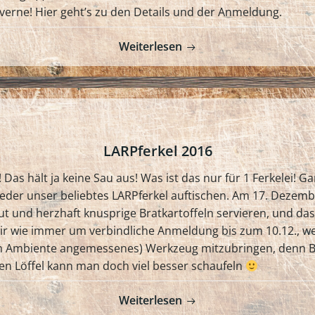
averne! Hier geht’s zu den Details und der Anmeldung.
Weiterlesen
LARPferkel 2016
 Das hält ja keine Sau aus! Was ist das nur für 1 Ferkelei! 
der unser beliebtes LARPferkel auftischen. Am 17. Dezembe
aut und herzhaft knusprige Bratkartoffeln servieren, und da
wir wie immer um verbindliche Anmeldung bis zum 10.12., w
em Ambiente angemessenes) Werkzeug mitzubringen, denn Br
n Löffel kann man doch viel besser schaufeln
Weiterlesen