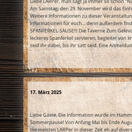
Liebe LARPer, man sagt ja immer so schön “Nac
Am Samstag, den 29. November wird das Einhor
Weitere Informationen zu dieser Veranstaltu
Informationen für euch… denn außerdem findet
SPANFERKEL-SAUSE!!! Die Taverne Zum Geknick
leckeres Spanferkel servieren, begleitet von
seid ihr dabei, bis ihr satt seid. Eine Anmeldun
17. März 2025
Liebe Gäste, Die Information wurde im Hammer
Sommerpause! Von Anfang Mai bis Ende August
die meisten LARPer in dieser Zeit eh auf div