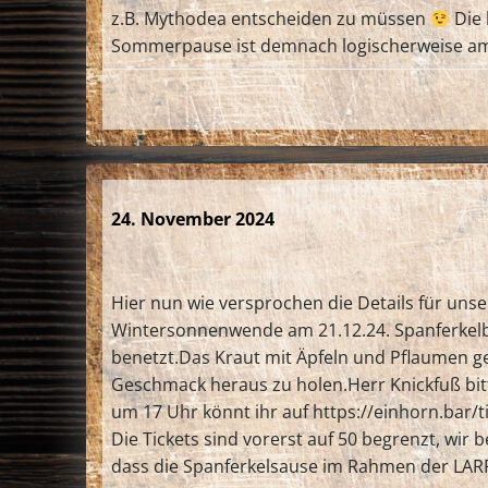
z.B. Mythodea entscheiden zu müssen
Die 
Sommerpause ist demnach logischerweise am 2
24. November 2024
Hier nun wie versprochen die Details für unser
Wintersonnenwende am 21.12.24. Spanferkelbr
benetzt.Das Kraut mit Äpfeln und Pflaumen g
Geschmack heraus zu holen.Herr Knickfuß bi
um 17 Uhr könnt ihr auf https://einhorn.bar/t
Die Tickets sind vorerst auf 50 begrenzt, wir 
dass die Spanferkelsause im Rahmen der LARP