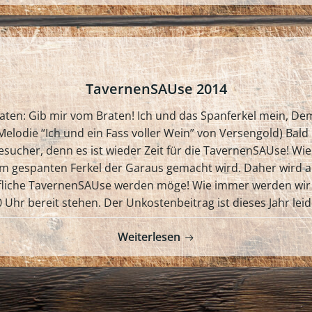
TavernenSAUse 2014
r raten: Gib mir vom Braten! Ich und das Spanferkel mein, De
elodie “Ich und ein Fass voller Wein” von Versengold) Bald 
sucher, denn es ist wieder Zeit für die TavernenSAUse! Wie 
 gespanten Ferkel der Garaus gemacht wird. Daher wird 
effliche TavernenSAUse werden möge! Wie immer werden wir 
 Uhr bereit stehen. Der Unkostenbeitrag ist dieses Jahr leid
Weiterlesen