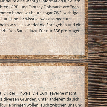
ir heute eine wichtige Information für euch:
ebten LARP- und Fantasy-Flohmarkt eröffnen.
ommen haben wir heute sogar ZWEI wichtige
tatt. Und ihr wisst ja, was das bedeutet…
elm wird sich wieder die Ehre geben und ein
herzhaften Sauce dazu. Für nur 35€ pro Magen
mal OT der Hinweis: Die LARP Taverne macht
us diversen Gründen, unter anderem da sich
douille bringen wollen, euch zwischen uns und