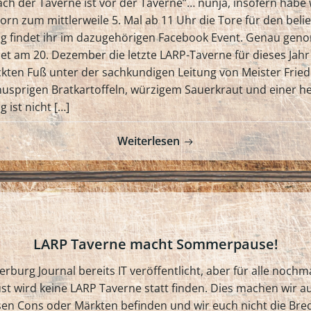
h der Taverne ist vor der Taverne”… nunja, insofern habe w
n zum mittlerweile 5. Mal ab 11 Uhr die Tore für den beli
ng findet ihr im dazugehörigen Facebook Event. Genau gen
 am 20. Dezember die letzte LARP-Taverne für dieses Jahr s
ten Fuß unter der sachkundigen Leitung von Meister Friedh
 knusprigen Bratkartoffeln, würzigem Sauerkraut und einer 
g ist nicht […]
Weiterlesen
LARP Taverne macht Sommerpause!
burg Journal bereits IT veröffentlicht, aber für alle noch
 wird keine LARP Taverne statt finden. Dies machen wir a
ersen Cons oder Märkten befinden und wir euch nicht die Bre