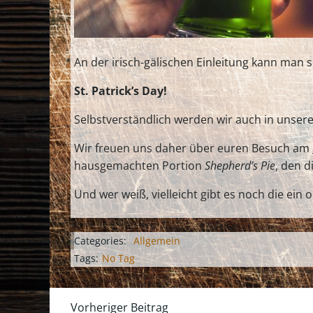
An der irisch-gälischen Einleitung kann man 
St. Patrick’s Day!
Selbstverständlich werden wir auch in unsere
Wir freuen uns daher über euren Besuch am
hausgemachten Portion
Shepherd’s Pie
, den d
Und wer weiß, vielleicht gibt es noch die ei
Categories:
Allgemein
Tags:
No Tag
Vorheriger Beitrag