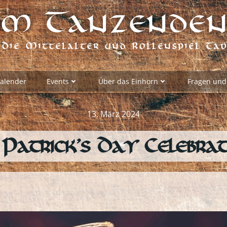
m Tanzenden
Die Mittelalter und Rollenspiel Ta
alender
Events
Über das Einhorn
Fragen und
13. März 2024
 Patrick’s Day Celebra