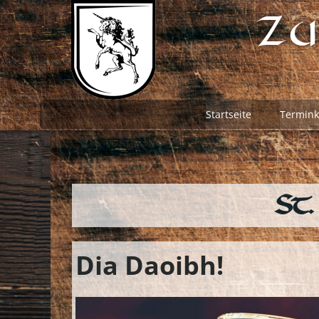
Zum
Zu
Inhalt
springen
Startseite
Termink
St.
Dia Daoibh!