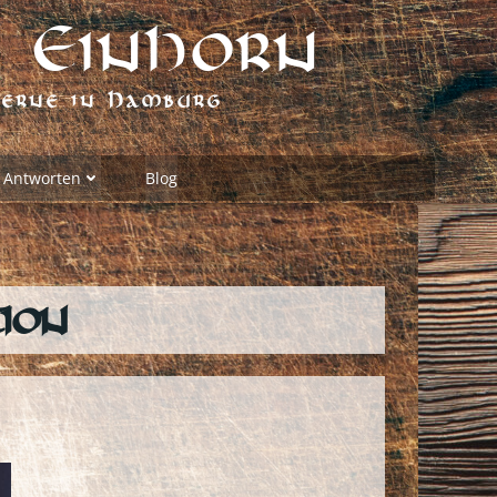
 Einhorn
verne in Hamburg
 Antworten
Blog
tion