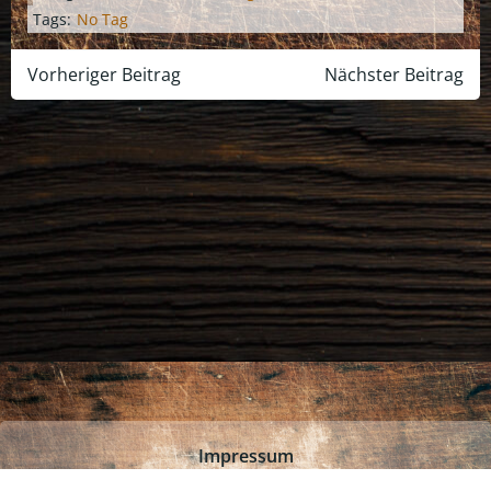
Tags:
No Tag
Post
Post
Vorheriger Beitrag
Nächster Beitrag
navigation
navigation
Impressum