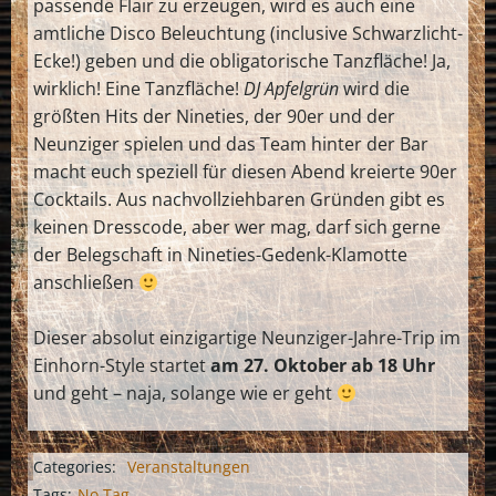
passende Flair zu erzeugen, wird es auch eine
amtliche Disco Beleuchtung (inclusive Schwarzlicht-
Ecke!) geben und die obligatorische Tanzfläche! Ja,
wirklich! Eine Tanzfläche!
DJ Apfelgrün
wird die
größten Hits der Nineties, der 90er und der
Neunziger spielen und das Team hinter der Bar
macht euch speziell für diesen Abend kreierte 90er
Cocktails. Aus nachvollziehbaren Gründen gibt es
keinen Dresscode, aber wer mag, darf sich gerne
der Belegschaft in Nineties-Gedenk-Klamotte
anschließen
Dieser absolut einzigartige Neunziger-Jahre-Trip im
Einhorn-Style startet
am 27. Oktober ab 18 Uhr
und geht – naja, solange wie er geht
Categories:
Veranstaltungen
Tags:
No Tag