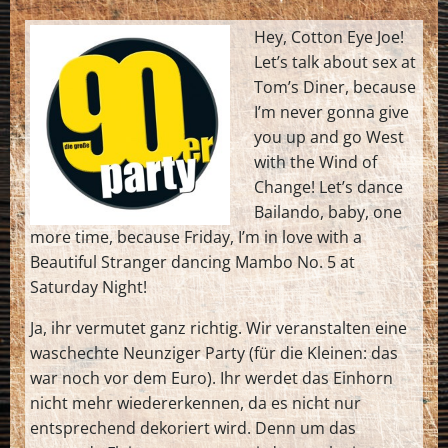
Hey, Cotton Eye Joe!
Let’s talk about sex at
Tom’s Diner, because
I’m never gonna give
you up and go West
with the Wind of
Change! Let’s dance
Bailando, baby, one
more time, because Friday, I’m in love with a
Beautiful Stranger dancing Mambo No. 5 at
Saturday Night!
Ja, ihr vermutet ganz richtig. Wir veranstalten eine
waschechte Neunziger Party (für die Kleinen: das
war noch vor dem Euro). Ihr werdet das Einhorn
nicht mehr wiedererkennen, da es nicht nur
entsprechend dekoriert wird. Denn um das