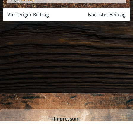
Post
Post
Vorheriger Beitrag
Nächster Beitrag
navigation
navigation
Impressum