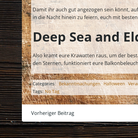
Damit ihr auch gut angezogen sein könnt, auf
in die Nacht hinein zu feiern, euch mit best
Deep Sea and El
Also kramt eure Krawatten raus, um der best
den Sternen, funktioniert eure Balkonbeleuc
Categories:
Bekanntmachungen
Halloween
Vera
Tags:
No Tag
Post
Vorheriger Beitrag
navigation