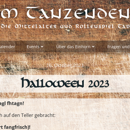
m Tanzenden
Die Mittelalter und Rollenspiel Ta
alender
Events
Über das Einhorn
Fragen und
16. Oktober 2023
Halloween 2023
gl fhtagn!
h auf den Teller gebracht:
 fangfrisch)!