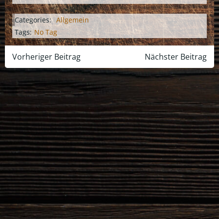
Categories:
Allgemein
Tags:
No Tag
Post
Post
Vorheriger Beitrag
Nächster Beitrag
navigation
navigation